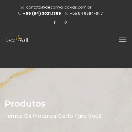
contato@decorwallcaxias.com.br
+55 (54) 3021.1369
+55 54 99114-6117
Produtos
Temos Os Produtos Certo Para Você