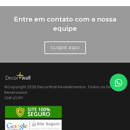
Entre em contato com a nossa
equipe
CLIQUE AQUI
©Copyright
2026
DecorWall Revestimentos. Todos os Direitos
Reservados
CNPJ/CPF: