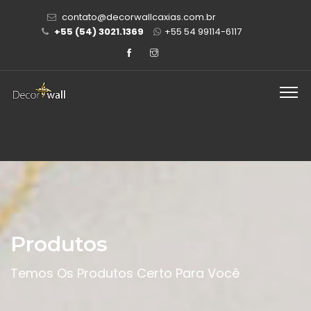
contato@decorwallcaxias.com.br
+55 (54) 3021.1369
+55 54 99114-6117
Produtos
Temos Os Produtos Certo Para Você